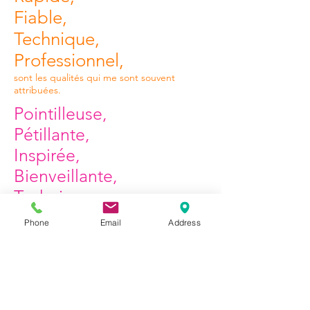
Fiable,
Technique,
Professionnel,
sont les qualités qui me sont souvent
attribuées.
Pointilleuse,
Pétillante,
Inspirée,
Bienveillante,
Technique,
Professionnelle,
Phone
Email
Address
sont les qualités qui me sont souvent attribuées.
Couteau suisse de mon époux, je
l'accompagne sur les chantiers à mi-
temps. Les enduits, la peinture, la pose
de parquet, de carrelage.... Rien ne me
fait peur ! De formation Mode et